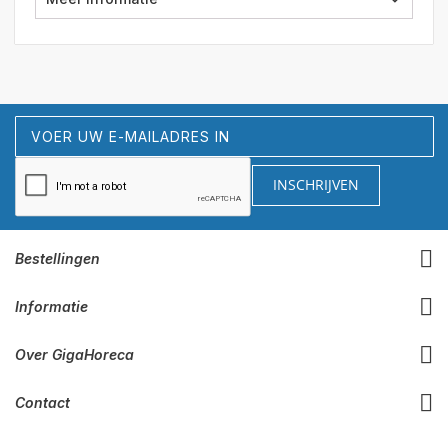
Abonneer
u
op
INSCHRIJVEN
onze
nieuwsbrief
Bestellingen
Informatie
Over GigaHoreca
Contact