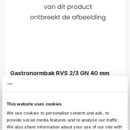
Ga
Gastronormbak RVS 2/3 GN 40 mm
naar
diepte
het
ARTIKELNR.
126-5080
begin
van
NIET OP VOORRAAD
de
This website uses cookies
afbeeldingen-
Adviesprijs
€ 10,00
gallerij
We use cookies to personalise content and ads, to
€ 7,70
Onze prijs
€ 9,32
provide social media features and to analyse our traffic.
Bespaar
€ 2,30
We also share information about your use of our site with