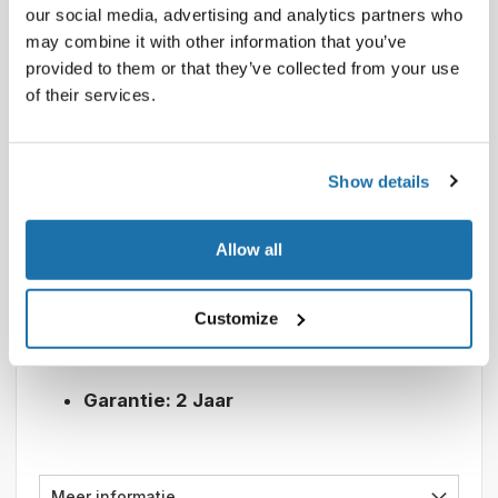
our social media, advertising and analytics partners who
may combine it with other information that you’ve
provided to them or that they’ve collected from your use
of their services.
Gegevens
Show details
Materiaal: roestvrij staal
Allow all
Deksels beschikbaar voor alle maten behalve 2 /
1GN
Geperforeerde bakken ook beschikbaar
Customize
Verpakkingseenheid: 10 stuks
Garantie: 2 Jaar
Meer informatie