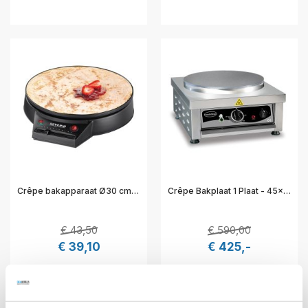
Crêpe bakapparaat Ø30 cm elektr. metaal - 30,5x34,5x8 cm - Severin 910054
Crêpe Bakplaat 1 Plaat - 45x52x24,5 cm - Combisteel 7491.0040
€ 43,50
€ 590,00
€ 39,10
€ 425,-