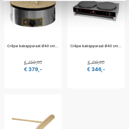
Crêpe bakapparaat Ø40 cm emaille - 19 cm hoog - Roller Grill 304025
Crêpe bakapparaat Ø40 cm elektr. gietijzer - 86,2x51x24 cm - CaterChef 688084
€ 450,00
€ 410,00
€ 379,-
€ 346,-