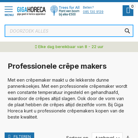
Ga
0
naar
Bellen?
de
085 130 9139
MENU
inhoud
ZOE
Elke dag bereikbaar van 8 - 22 uur
Professionele crêpe makers
Met een crêpemaker maakt u de lekkerste dunne
pannenkoekjes. Met een professionele crêpemaker wordt
een constante temperatuur ingesteld en gehandhaafd,
waardoor de crêpes altijd slagen. Ook door de vorm van
de plaat hebben de crêpes altijd dezelfde vorm. Bij Giga
Horeca kunt u professionele crêpemakers kopen van de
beste kwaliteit.
FILTEREN
Van
Sorteer op