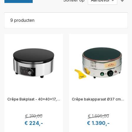
laa
naa
ho
9
producten
sor
Crêpe Bakplaat - 40x40x17,8 cm - Combisteel 7518.0165
Crêpe bakapparaat Ø37 cm keram. glas - 18 cm hoog - Vema 542015
€ 310,00
€ 1.695,00
€ 224,-
€ 1.390,-