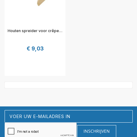
Houten spreider voor crêpemakers - 32,2x28,2x4,4 cm - Hendi
€ 9,03
Abonneer
u
op
INSCHRIJVEN
onze