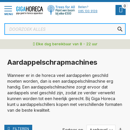
Ga
0
naar
Bellen?
de
085 130 9139
MENU
inhoud
ZOE
Elke dag bereikbaar van 8 - 22 uur
Aardappelschrapmachines
Wanneer er in de horeca veel aardappelen geschild
moeten worden, dan is een aardappelschilmachine erg
handig. Een aardappelschilmachine zorgt ervoor dat
aardappels snel geschild zijn, zodat ze verder verwerkt
kunnen worden tot een heerlijk gerecht. Bij Giga Horeca
kunt u aardappelschillers kopen met verschillende formaten
van de beste kwaliteit.
FILTEREN
Van
Sorteer op