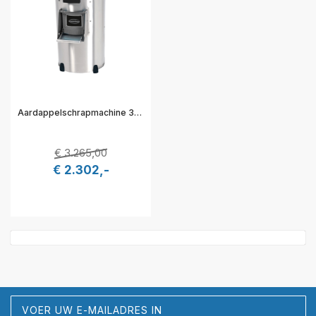
Aardappelschrapmachine 35kg 230V - 56x90x107 cm - Combisteel 7073.0015
€ 3.265,00
€ 2.302,-
Abonneer
u