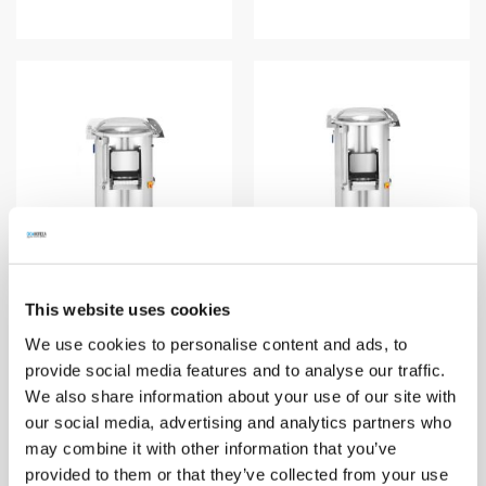
Aardappelschilmachine 10 kg RVS/PC - 62x52,5x83,3 cm - Hendi
Aardappelschilmachine Kitchen Line 18 kg RVS/PC - 54,5x64x100 cm - Hendi
This website uses cookies
We use cookies to personalise content and ads, to
€ 1.495,00
€ 1.595,00
provide social media features and to analyse our traffic.
€ 1.180,-
€ 1.260,-
We also share information about your use of our site with
our social media, advertising and analytics partners who
may combine it with other information that you’ve
provided to them or that they’ve collected from your use