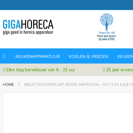
Ga
naar
de
inhoud
KEUKENAPPARATUUR
KOELEN & VRIEZEN
KEUKEN
Elke dag bereikbaar van 8 - 22 uur
25 jaar ervar
HOME
INDUCTIE KOOKPLAAT MODEL NATASCHA - 32,7 X 42 X 9,8 C
Ga
naar
het
einde
van
de