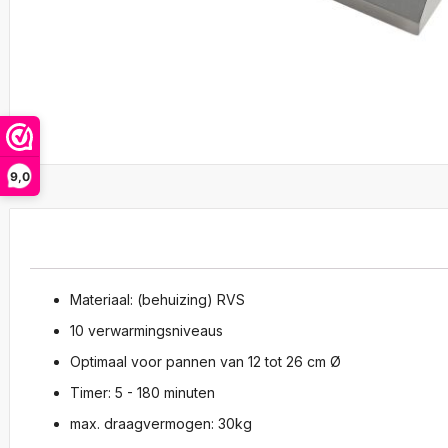
Ga
naar
9,0
het
begin
van
de
afbeeldingen-
gallerij
Materiaal: (behuizing) RVS
10 verwarmingsniveaus
Optimaal voor pannen van 12 tot 26 cm Ø
Timer: 5 - 180 minuten
max. draagvermogen: 30kg