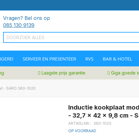
Vragen? Bel ons op
085 130 9139
GEREI
SERVEER EN PRESENTEER
RVS
BAR & HOTEL
ing
Laagste prijs garantie
Giga goede s
M - SARO 360-1020
Inductie kookplaat m
- 32,7 x 42 x 9,8 cm -
ARTIKELNR.
360-1020
OP VOORRAAD