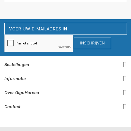
Abonneer
u
op
INSCHRIJVEN
onze
nieuwsbrief
Bestellingen
Informatie
Over GigaHoreca
Contact