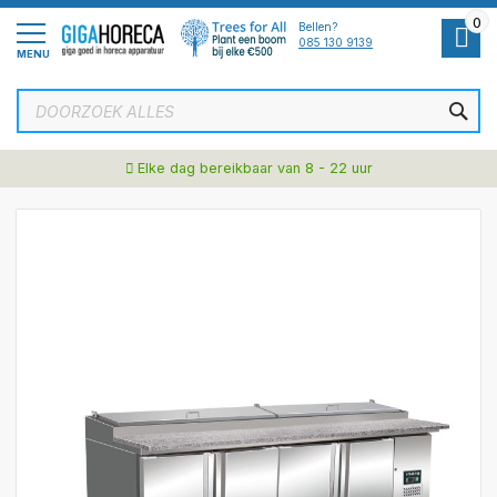
Ga
0
naar
Bellen?
de
085 130 9139
MENU
inhoud
ZOE
Elke dag bereikbaar van 8 - 22 uur
Ga
naar
het
einde
van
de
afbeeldingen-
gallerij