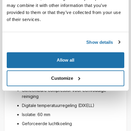
4 deuren, zelfsluitend
may combine it with other information that you’ve
Scharnierend deksel gedeeld door opzetstuk
provided to them or that they’ve collected from your use
voor energiebesparing
of their services.
Levering zonder GN bak
Indelingsoptie bovenzijde: 12x 1/3 GN tot 150 mm
diep
Show details
Granieten werkblad: D 445 mm
4 in hoogte verstelbare roosters en 4 sets
Allow all
steunrails
Steunrails geschikt voor roosters van 600 x 400
Customize
mm
Uitneembare compressor voor eenvoudige
reiniging
Digitale temperatuurregeling (DIXELL)
Isolatie: 60 mm
Geforceerde luchtkoeling