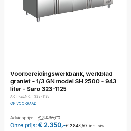
Ga
Voorbereidingswerkbank, werkblad
naar
graniet - 1/3 GN model SH 2500 - 943
het
liter - Saro 323-1125
begin
van
ARTIKELNR.
323-1125
de
OP VOORRAAD
afbeeldingen-
gallerij
Adviesprijs
€ 3.980,00
€ 2.350,-
Onze prijs
€ 2.843,50